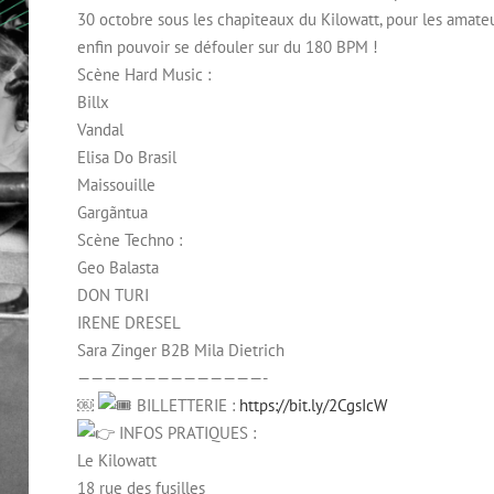
30 octobre sous les chapiteaux du Kilowatt, pour les amat
enfin pouvoir se défouler sur du 180 BPM !
Scène Hard Music :
Billx
Vandal
Elisa Do Brasil
Maissouille
Gargãntua
Scène Techno :
Geo Balasta
DON TURI
IRENE DRESEL
Sara Zinger B2B Mila Dietrich
——————————————-
￼
BILLETTERIE :
https://bit.ly/2CgsIcW
INFOS PRATIQUES :
Le Kilowatt
18 rue des fusilles