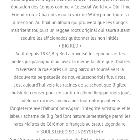
réputation des Congos comme « Celestial World », « Old Time
Friend » ou « Charriots » où la voix de Watty prend toute sa
dimension. Au final un album qui prouvera que les Congos
maîtrisent toujours un reggae roots original qui saura autant
séduire les afficionados qu’étonner les non initiés.
• BIG RED •
Actif depuis 1987, Big Red a traversé les époques et les
modes jusqu’àaujourd’hui avec la même facilité que d’autres
traversent la rue.Après un long parcours tourné vers la
découverte perpétuelle de nouvellessonorités futuristes,
c’est aujourd’hui vers les racines de sa school que BigRed
choisit de creuser pour en sortir un album Reggae roots joué,
fidèleaux racines jamaïcaines tout enlorgnant vers
l’Angleterre avecl’albumComeAgain.L’intégrité artistique et le
labeur acharné de Big Red l’ont naturellementérigé parmi les
rares Maîtres de Cérémonie français au statut légendaire.
• SOULSTEREO SOUNDSYSTEM •
Soul Stereo est un soundsystem de l’est parisien, actif depuis