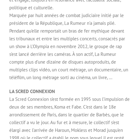
politique et culturelle.
Marquée par huit années de combat judiciaire initié par le
président de la République, La Rumeur n’a jamais plié.
Pendant qu’elle remportait un bras de fer mythique devant
les tribunaux et entre les multiples concerts, consacrés par
un show à L’Olympia en novembre 2012, le groupe de rap
s’est lancé derrière les caméras. À son actif, La Rumeur
compte plus d’une dizaine de disques autoproduits, de
multiples clips vidéo, un court métrage, un documentaire, un
téléfilm, un long métrage sorti au cinéma, un livre, …
LA SCRED CONNEXION
La Scred Connexion s’est formée en 1995 sous l’impulsion de
deux de ses membres, Koma et Fabe. C’est dans le 18e
arrondissement de Paris, dans le quartier de Barbès, que le
collectif a vu le jour. Au fur et à mesure, le collectif s’est
élargi avec l’arrivée de Haroun, Mokless et Morad jusqu’en
1998 où le collectif a établi le nom sous lequel il est resté