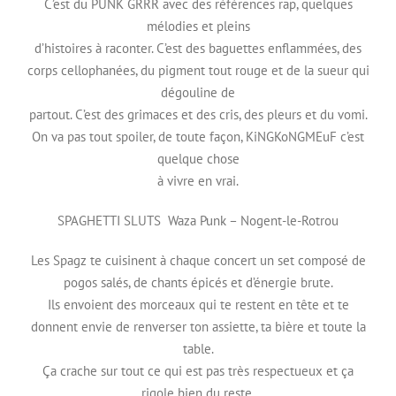
C’est du PUNK GRRR avec des références rap, quelques
mélodies et pleins
d’histoires à raconter. C’est des baguettes enflammées, des
corps cellophanées, du pigment tout rouge et de la sueur qui
dégouline de
partout. C’est des grimaces et des cris, des pleurs et du vomi.
On va pas tout spoiler, de toute façon, KiNGKoNGMEuF c’est
quelque chose
à vivre en vrai.
SPAGHETTI SLUTS Waza Punk – Nogent-le-Rotrou
Les Spagz te cuisinent à chaque concert un set composé de
pogos salés, de chants épicés et d’énergie brute.
Ils envoient des morceaux qui te restent en tête et te
donnent envie de renverser ton assiette, ta bière et toute la
table.
Ça crache sur tout ce qui est pas très respectueux et ça
rigole bien du reste.