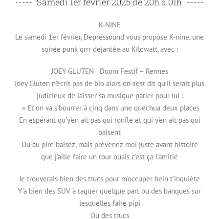
-----
-----
K-NINE
Le samedi 1er février, Depressound vous propose K-nine, une
soirée punk grrr déjantée au Kilowatt, avec :
JOEY GLUTEN Doom Festif – Rennes
Joey Gluten n’écrit pas de bio alors on s’est dit qu’il serait plus
judicieux de laisser sa musique parler pour lui :
» Et on va s’bourrer à cinq dans une quechua deux places
En espérant qu’y’en ait pas qui ronfle et qui y’en ait pas qui
baisent
Ou au pire baisez, mais prévenez moi juste avant histoire
que j’aille faire un tour ouais c’est ça l’amitié
Je trouverais bien des trucs pour m’occuper hein t’inquiète
Y’a bien des SUV à taguer quelque part ou des banques sur
lesquelles faire pipi
Ou des trucs