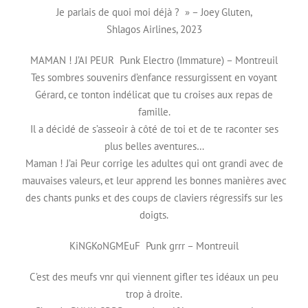
Je parlais de quoi moi déjà ? » – Joey Gluten,
Shlagos Airlines, 2023
MAMAN ! J’AI PEUR Punk Electro (Immature) – Montreuil
Tes sombres souvenirs d’enfance ressurgissent en voyant
Gérard, ce tonton indélicat que tu croises aux repas de
famille.
Il a décidé de s’asseoir à côté de toi et de te raconter ses
plus belles aventures…
Maman ! J’ai Peur corrige les adultes qui ont grandi avec de
mauvaises valeurs, et leur apprend les bonnes manières avec
des chants punks et des coups de claviers régressifs sur les
doigts.
KiNGKoNGMEuF Punk grrr – Montreuil
C’est des meufs vnr qui viennent gifler tes idéaux un peu
trop à droite.