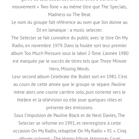
mouvement « Two-Tone » au même titre que The Specials,
Madness ou The Beat.
Le nom du groupe fait référence au nom que l’on donne au
DJ en Jamaïque : a music selecter.
The Selecter se fait connaître du public avec le titre On My
Radio, en novembre 1979. Dans la foulée sort leur premier
album Too Much Pressure sous le label 2-Tone. L’année 1980
est marquée par le succès de titres tels que Three Minute
Hero, Missing Words.
Leur second album Celebrate the Bullet sort en 1981. C’est
au cours de cette année que le groupe se sépare. Pauline
mène alors une courte carrière solo, puis s’oriente vers le
théâtre et la télévision où elle joue quelques rôles et
présente des émissions.
Sous l’impulsion de Pauline Black et de Neol Davies, The
Selecter se reforme en 1991, et réenregistre à cette
occasion On My Radio, rebaptisé On My Radio « 91 ». Cinq
albums suivront : The Happy Album, Hairspray, Cruel